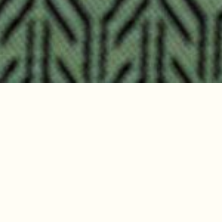
PURiNO Mönchengladbach
am Schloss Rheydt
Bella Italia trifft Geschichte
Eine ganz besondere Atmosphäre strahlt unser
PURiNO Restaurant Schloss Rheydt aus. Im
romantischen Rennaissance-Schloss gelegen,
genießt Du bei uns eine frische italienische Küche: