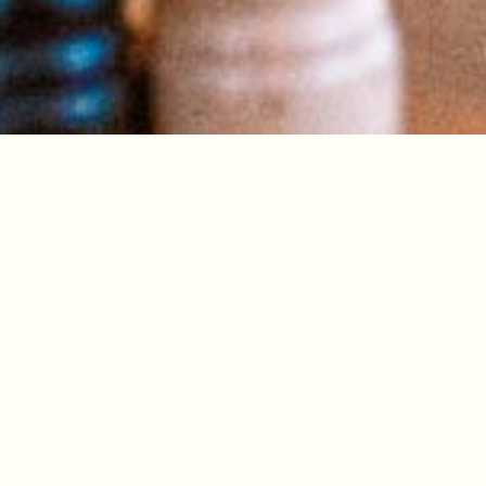
PURiNO Köln-Mülheim
Carlswerk
Im traditionsreichen Mülheimer Industrieareal der
Schanzenstraße, bezieht das PURiNO das so
genannte Gebäude 200 im ehemaligen Carlswerk,
eine alte Werkshalle mit historischem Charakter.
Hier verwöhnen wir Menschen unserer Stadt, die
Spaß an frisch zubereiteter italienischer Küche,
freundlichem, persönlichem Service und
mediterraner Lebensfreude haben. Das