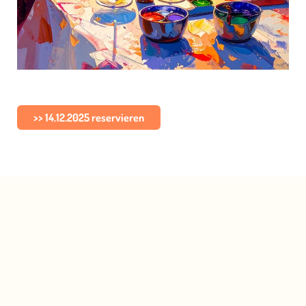
>> 14.12.2025 reservieren
WINE & DESIGN XMAS
Direkt am Stölting Harbor
Kreativ werden, Spaß haben, genießen – ein
Abend für alle, die etwas Besonderes erleben