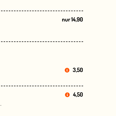
nur 14,90
3,50
4,50
.