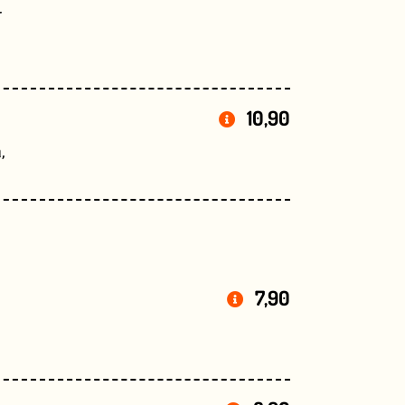
r
10,90
,
7,90