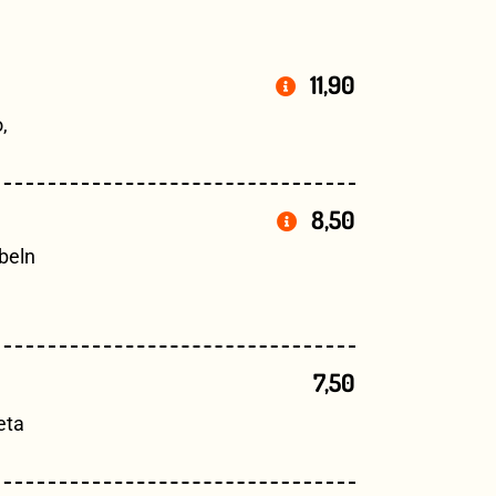
11,90
,
8,50
ebeln
7,50
eta