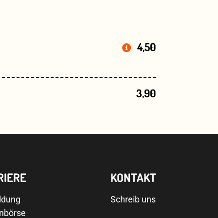
4,50
3,90
RIERE
KONTAKT
ldung
Schreib uns
enbörse