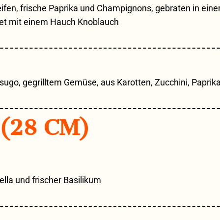
fen, frische Paprika und Champignons, gebraten in eine
et mit einem Hauch Knoblauch
o, gegrilltem Gemüse, aus Karotten, Zucchini, Paprika
(28 CM)
la und frischer Basilikum