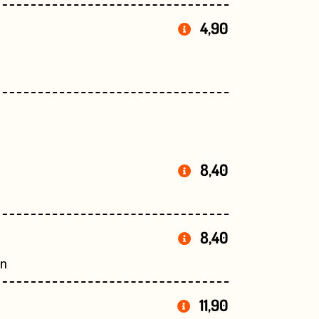
4,90
8,40
8,40
an
11,90