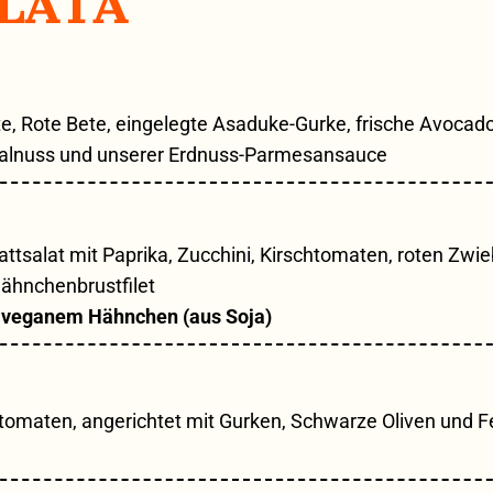
LATA
tte, Rote Bete, eingelegte Asaduke-Gurke, frische Avocado
-Walnuss und unserer Erdnuss-Parmesansauce
attsalat mit Paprika, Zucchini, Kirschtomaten, roten Zwi
Hähnchenbrustfilet
, veganem Hähnchen (aus Soja)
chtomaten, angerichtet mit Gurken, Schwarze Oliven und F