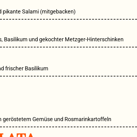
d pikante Salami (mitgebacken)
 Basilikum und gekochter Metzger-Hinterschinken
 frischer Basilikum
em geröstetem Gemüse und Rosmarinkartoffeln