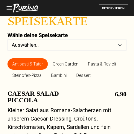
RESERVIEREN
SPEISEKARTE
Wähle deine Speisekarte
Antipasti & Tatar
Green Garden
Pasta & Ravioli
Steinofen-Pizza
Bambini
Dessert
CAESAR SALAD
6,90
PICCOLA
Kleiner Salat aus Romana-Salatherzen mit
unserem Caesar-Dressing, Croûtons,
Kirschtomaten, Kapern, Sardellen und fein