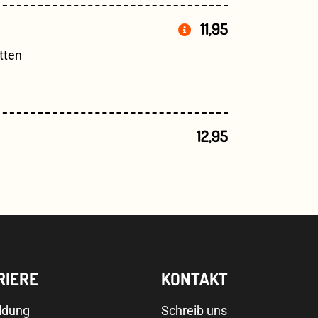
11,95
tten
12,95
RIERE
KONTAKT
ldung
Schreib uns