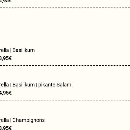
4,95€
lla | Basilikum
3,95€
la | Basilikum | pikante Salami
4,95€
ella | Champignons
3,95€