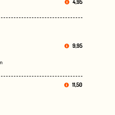
4,95
9,95
an
11,50