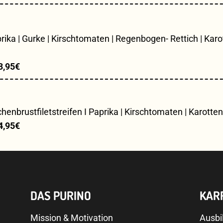
prika | Gurke | Kirschtomaten | Regenbogen- Rettich | Karo
3,95€
enbrustfiletstreifen I Paprika | Kirschtomaten | Karotten
4,95€
DAS PURINO
KAR
Mission & Motivation
Ausbi