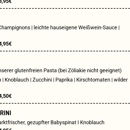
3,95€
 Champignons | leichte hauseigene Weißwein-Sauce |
4,95€
Knoblauch | Zucchini | Paprika | Kirschtomaten | wilder
4,50€
RINI
tfrischer, gezupfter Babyspinat I Knoblauch